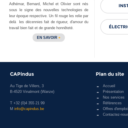
Adhémar, Bernard, Michel et Olivier sont nés
INS
sous le signe des nouvelles technologies de
leur époque respective. Un fil rouge les relie par
delà les décennies fait de rigueur, d'amour du
ÉLECTRI
travail bien fait et de grande honnêteté.
EN SAVOIR
+
CAPindus
Plan du site
Au Tige de Villers, 3
Accueil
B-4520 Vinalmont (Wanze)
Présentation
Nos services
T +32 (0)4 355 21 99
Références
M
info@capindus.be
Offres d'emploi
Contactez-nou